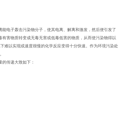
能电子轰击污染物分子，使其电离、解离和激发，然后便引发了
毒有害物质转变成无毒无害或低毒低害的物质，从而使污染物得以
情况下难以实现或速度很慢的化学反应变得十分快速。作为环境污染处
。
量的传递大致如下：