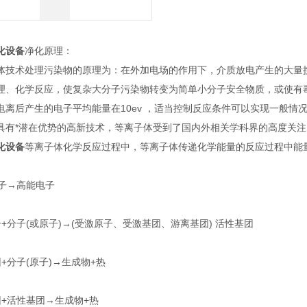
化设备
净化原理：
术处理污染物的原理为：在外加电场的作用下，介质放电产生的大量携
理、化学反应，使复杂大分子污染物转变为简单小分子安全物质，或使有
电离后产生的电子平均能量在10ev ，适当控制反应条件可以实现一般
具有*潜在优势的高新技术，等离子体受到了国内外相关学科界的高度关注
化设备
等离子体化学反应过程中，等离子体传递化学能量的反应过程中能
电子→高能电子
+分子(或原子)→(受激原子、受激基团、游离基团) 活性基团
+分子(原子)→生成物+热
+活性基团→生成物+热