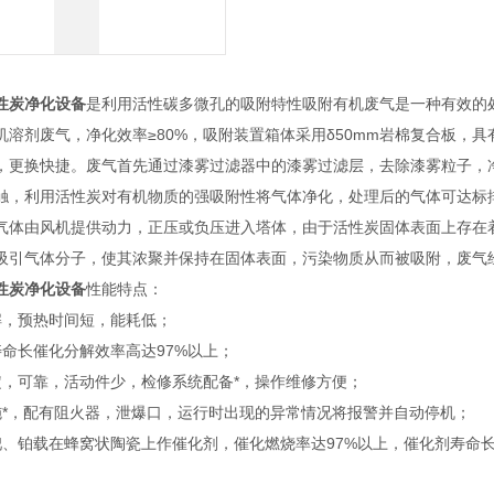
性炭净化设备
是利用活性碳多微孔的吸附特性吸附有机废气是一种有效的
机溶剂废气，净化效率≥80%，吸附装置箱体采用δ50mm岩棉复合板，
，更换快捷。废气首先通过漆雾过滤器中的漆雾过滤层，去除漆雾粒子，
触，利用活性炭对有机物质的强吸附性将气体净化，处理后的气体可达标
气体由风机提供动力，正压或负压进入塔体，由于活性炭固体表面上存在
吸引气体分子，使其浓聚并保持在固体表面，污染物质从而被吸附，废气
性炭净化设备
性能特点：
解，预热时间短，能耗低；
寿命长催化分解效率高达97%以上；
定，可靠，活动件少，检修系统配备*，操作维修方便；
施*，配有阻火器，泄爆口，运行时出现的异常情况将报警并自动停机；
钯、铂载在蜂窝状陶瓷上作催化剂，催化燃烧率达97%以上，催化剂寿命