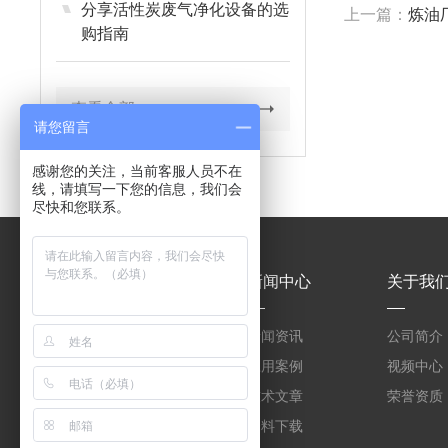
分享活性炭废气净化设备的选
上一篇：
炼油
购指南
查看全部
请您留言
感谢您的关注，当前客服人员不在
线，请填写一下您的信息，我们会
尽快和您联系。
产品中心
新闻中心
关于我
WNQ-FC全自动紫外光
新闻资讯
公司简介
废气净化设备
WNQ-FC紫外光废气净
应用案例
视频中心
化设备定制销售
WNQ-FC供应紫外光废
技术文章
荣誉资质
气净化设备
一体式再生活性炭净化
资料下载