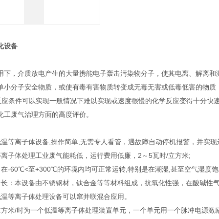
化设备
用下，介质放电产生的大量携能电子轰击污染物分子，使其电离、解离和
单小分子安全物质，或使有毒有害物质转变成无毒无害或低毒低害的物质
制反应条件可以实现一般情况下难以实现或速度很慢的化学反应变得十分快
化工废气治理方面的高度评价。
低温等离子体设备,操作简单,无需专人看管，遇故障自动停机报警，并实
离子体处理工业废气能耗低，运行费用低廉，2～5瓦时/立方米;
在-60℃<至+300℃的环境内均可正常运转,特别是在潮湿,甚至空气湿
命长：本设备由不锈钢材，钛合金等等材料组成，抗氧化性强，在酸碱性
低温等离子体处理设备可以窜并联混合应用。
00立方米/时为一个低温等离子体处理装置单元，一个单元用一个脉冲电源激