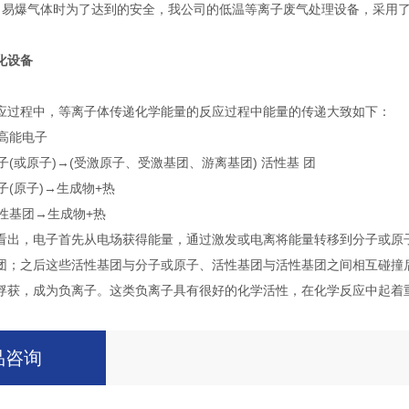
，易爆气体时为了达到的安全，我公司的低温等离子废气处理设备，采用了
化设备
应过程中，等离子体传递化学能量的反应过程中能量的传递大致如下：
→高能电子
分子(或原子)→(受激原子、受激基团、游离基团) 活性基 团
分子(原子)→生成物+热
活性基团→生成物+热
看出，电子首先从电场获得能量，通过激发或电离将能量转移到分子或原
团；之后这些活性基团与分子或原子、活性基团与活性基团之间相互碰撞
俘获，成为负离子。这类负离子具有很好的化学活性，在化学反应中起着
品咨询