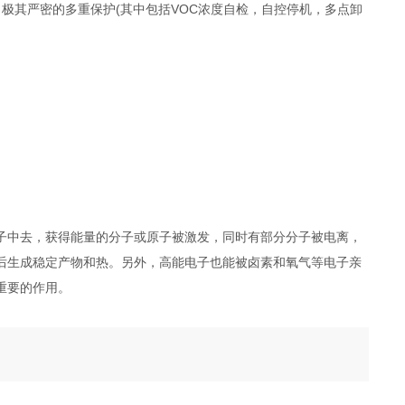
极其严密的多重保护(其中包括VOC浓度自检，自控停机，多点卸
子中去，获得能量的分子或原子被激发，同时有部分分子被电离，
后生成稳定产物和热。另外，高能电子也能被卤素和氧气等电子亲
重要的作用。