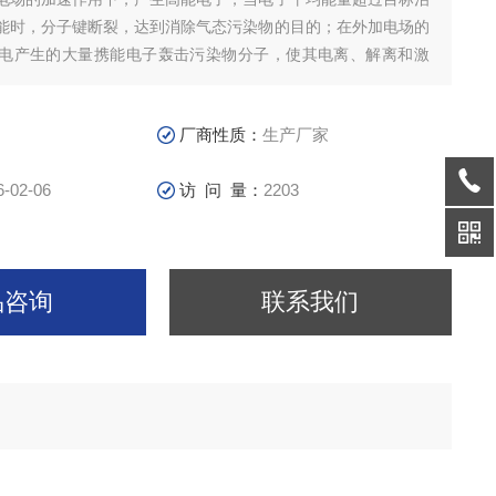
能时，分子键断裂，达到消除气态污染物的目的；在外加电场的
电产生的大量携能电子轰击污染物分子，使其电离、解离和激
染处理领域中的一项具有*优势的高新技术，等离子体受到了国
理方面的高度评价。
厂商性质：
生产厂家
6-02-06
访 问 量：
2203
品咨询
联系我们