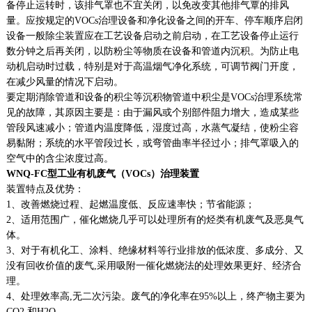
备停止运转时，该排气罩也不宜关闭，以免改变其他排气覃的排风
量。应按规定的VOCs治理设备和净化设备之间的开车、停车顺序启闭
设备一般除尘装置应在工艺设备启动之前启动，在工艺设备停止运行
数分钟之后再关闭，以防粉尘等物质在设备和管道内沉积。为防止电
动机启动时过载，特别是对于高温烟气净化系统，可调节阀门开度，
在减少风量的情况下启动。
要定期消除管道和设备的积尘等沉积物管道中积尘是VOCs治理系统常
见的故障，其原因主要是：由于漏风或个别部件阻力增大，造成某些
管段风速减小；管道内温度降低，湿度过高，水蒸气凝结，使粉尘容
易黏附；系统的水平管段过长，或弯管曲率半径过小；排气罩吸入的
空气中的含尘浓度过高。
WNQ-FC型工业有机废气（VOCs）治理装置
装置特点及优势：
1、改善燃烧过程、起燃温度低、反应速率快；节省能源；
2、适用范围广，催化燃烧几乎可以处理所有的烃类有机废气及恶臭气
体。
3、对于有机化工、涂料、绝缘材料等行业排放的低浓度、多成分、又
没有回收价值的废气,采用吸附一催化燃烧法的处理效果更好、经济合
理。
4、处理效率高,无二次污染。废气的净化率在95%以上，终产物主要为
CO2 和H2O。