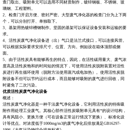
查门取出。吸附单元可以选用不同材质制作，镀锌钢板、不锈钢、玻
璃钢、工程塑料。
2、检查门开启方便、密封严密。大型废气净化器的检查门分为上下两
个，可以分别打开、单独取下。
3、基架用热镀锌槽钢制作。坚固的基架可以保证设备安装和运输的要
求。
4、活性炭废气净化设备进（出）气口是法兰式接口，可以连接风管。
可以根据实际要求安排尺寸、位置、方向。例如设在箱体顶部或侧
面。
5、由于活性炭具有能够再生的特点，因此，在活性碳用量大、废气浓
度高及活性炭饱和的时间短的情况下，可使用活性炭脱附装置对活性
炭进行再生循环使用（脱附方法使用蒸汽或电加热）。使用活性炭脱
附设备不但可以节约运行成本，而且能够对吸附的废气进行回收，同
时避免了二次污染。
优质活性炭废气净化设备
概述：
活性炭废气净化器是一种干法废气净化设备，它利用活性炭的特殊吸
附作用处理工业废气。其核心部件活性炭吸附单元具有*的设计结构，
具有风阻小、更换方便（可在设备正常运行情况下更换）、标准化设
计等优点。对浓度低于1000mg/m3的废气净化后排放满足GB16297-
1996《大气污染物综合排放标准》.