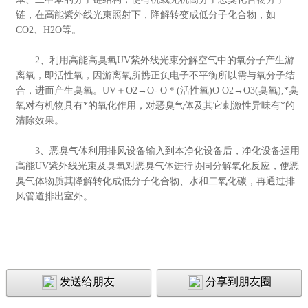
链，在高能紫外线光束照射下，降解转变成低分子化合物，如
CO2、H2O等。
2、
利用高能高臭氧UV紫外线光束分解空气中的氧分子产生游
离氧，即活性氧，因游离氧所携正负电子不平衡所以需与氧分子结
合，进而产生臭氧。UV＋O2→O- O＊(活性氧)O O2→O3(臭氧),*臭
氧对有机物具有*的氧化作用，对恶臭气体及其它刺激性异味有*的
清除效果。
3、恶臭气体利用排风设备输入到本净化设备后，净化设备运用
高能UV紫外线光束及臭氧对恶臭气体进行协同分解氧化反应，使恶
臭气体物质其降解转化成低分子化合物、水和二氧化碳，再通过排
风管道排出室外。
发送给朋友
分享到朋友圈