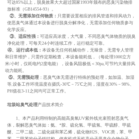
可达
85
%以上，脱臭效果大大超过国家1993年颁布的
恶臭污染物排
放标准（GB14554-93）
。
②
、无需添加任何物质：
只需要设置相应的排风管道和排风动力，
使恶臭气体通过本设备进行脱臭分解净化，无需添加任何物质参与
化学反应。
③
、适应性强：
可适应高浓度，大气量，不同恶臭气体物质的脱臭
净化处理，可每天24小时连续工作，运行稳定可靠。
④
、运行成本低：
本设备无任何机械动作，无噪音，无需专人管理
和日常维护，只需作定期检查，本设备能耗低，（每处理1000立方
米/小时，仅耗电约2度电能），设备风阻极低＜30pa,可节约大量排风
动力能耗。
⑤
、无需预处理
：恶臭气体无需进行特殊的预处理，如加温、加湿
等,设备工作环境温度在摄氏-30℃－
7
5℃之间，湿度在30%－
98
%、
PH值在3-11之间均可正常工作。
垃圾站臭气处理
产品技术简介
1、本产品利用特制的高能高臭氧UV紫外线光束照射恶臭气
体，裂解恶臭气体如：氨、*胺、硫化氢、甲硫氢、甲硫醇、甲硫
醚、二甲二硫、二硫化碳和苯乙烯，硫化物H2S、VOC类，苯、甲
苯、二甲苯的分子链结构，使有机或无机高分子恶臭化合物分子