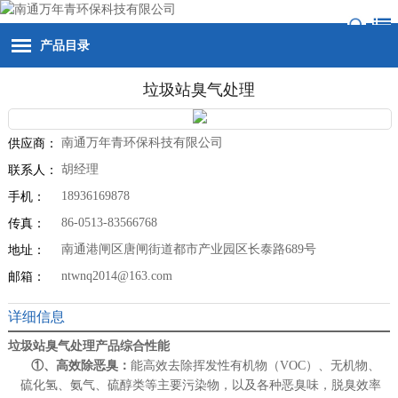
产品目录
垃圾站臭气处理
南通万年青环保科技有限公司
供应商：
胡经理
联系人：
18936169878
手机：
86-0513-83566768
传真：
南通港闸区唐闸街道都市产业园区长泰路689号
地址：
ntwnq2014@163.com
邮箱：
详细信息
垃圾站臭气处理
产品综合性能
①
、高效除恶臭：
能高效去除挥发性有机物（VOC）、无机物、
硫化氢、氨气、硫醇类等主要污染物，以及各种恶臭味，脱臭效率