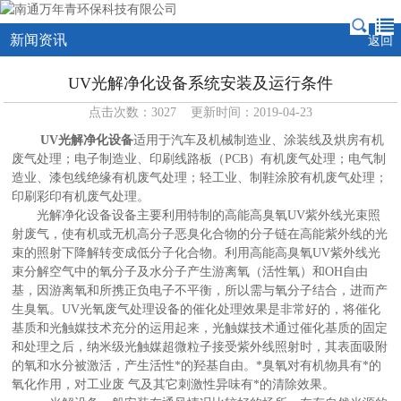
新闻资讯
返回
UV光解净化设备系统安装及运行条件
点击次数：3027 更新时间：2019-04-23
UV光解净化设备
适用于汽车及机械制造业、涂装线及烘房有机
废气处理；电子制造业、印刷线路板（PCB）有机废气处理；电气制
造业、漆包线绝缘有机废气处理；轻工业、制鞋涂胶有机废气处理；
印刷彩印有机废气处理。
光解净化设备设备主要利用特制的高能高臭氧UV紫外线光束照
射废气，使有机或无机高分子恶臭化合物的分子链在高能紫外线的光
束的照射下降解转变成低分子化合物。利用高能高臭氧UV紫外线光
束分解空气中的氧分子及水分子产生游离氧（活性氧）和OH自由
基，因游离氧和所携正负电子不平衡，所以需与氧分子结合，进而产
生臭氧。UV光氧废气处理设备的催化处理效果是非常好的，将催化
基质和光触媒技术充分的运用起来，光触媒技术通过催化基质的固定
和处理之后，纳米级光触媒超微粒子接受紫外线照射时，其表面吸附
的氧和水分被激活，产生活性*的羟基自由。*臭氧对有机物具有*的
氧化作用，对工业废 气及其它刺激性异味有*的清除效果。