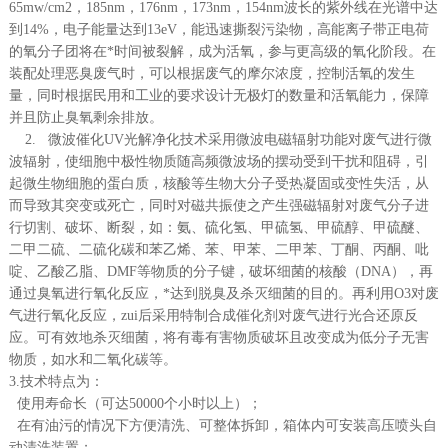
65mw/cm2
，
185nm
，
176nm
，
173nm
，
154nm
波长的紫外线在光谱中达
到
14%
，电子能量达到
13eV
，能迅速撕裂污染物，高能离子带正电荷
的氧分子团将在*时间被裂解，成为活氧，参与更高级的氧化阶段。在
装配处理恶臭废气时，可以根据废气的摩尔浓度，控制活氧的发生
量，同时根据民用和工业的要求设计无极灯的数量和活氧能力，保障
并且防止臭氧剩余排放。
2. 微波催化UV光解净化技
术采用微波电磁辐射功能对废气进行微
波辐射，使细胞中极性物质随高频微波场的摆动受到干扰和阻碍，引
起微生物细胞的蛋白质，核酸等生物大分子受热凝固或变性失活，从
而导致其突变或死亡，同时对磁共振使之产生强磁辐射对废气分子进
行切割、破坏、断裂，如：氨、硫化氢、甲硫氢、甲硫醇、甲硫醚、
二甲二硫、二硫化碳和苯乙烯
、
苯、甲苯、二甲苯
、丁酮、丙酮、吡
啶、乙酸乙脂、
DMF等物质
的分子键，破坏细菌的核酸（
DNA
），再
通过臭氧进行氧化反应，*达到脱臭及杀灭细菌的目的。再利用
O3
对废
气进行氧化反应，zui后采用特制合成催化剂对废气进行光合还原反
应。可有效地杀灭细菌，将有毒有害物质破坏且改变成为低分子无害
物质，如水和二氧化碳等。
3.技术特点为：
使用寿命长（可达50000个小时以上）；
在有油污的情况下方便清洗、可整体拆卸，箱体内可安装高压喷头自
动清洗装置；