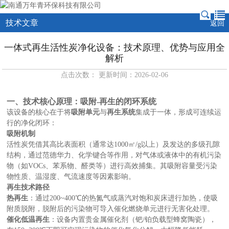
技术文章
返回
一体式再生活性炭净化设备：技术原理、优势与应用全
解析
点击次数： 更新时间：2026-02-06
一、技术核心原理：吸附-再生的闭环系统
该设备的核心在于将
吸附单元
与
再生系统
集成于一体，形成可连续运
行的净化闭环：
吸附机制
活性炭凭借其高比表面积（通常达1000㎡/g以上）及发达的多级孔隙
结构，通过范德华力、化学键合等作用，对气体或液体中的有机污染
物（如VOCs、苯系物、醛类等）进行高效捕集。其吸附容量受污染
物性质、温湿度、气流速度等因素影响。
再生技术路径
热再生
：通过200~400℃的热氮气或蒸汽对饱和炭床进行加热，使吸
附质脱附，脱附后的污染物可导入催化燃烧单元进行无害化处理。
催化低温再生
：设备内置贵金属催化剂（钯/铂负载型蜂窝陶瓷），