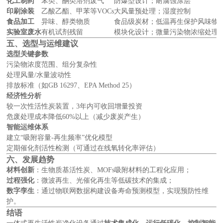
化工制药
苯类、酮类溶剂废气
防爆型设计；耐腐蚀涂层
印刷涂装
乙酸乙酯、甲苯等VOCs
大风量预处理；湿度控制
食品加工
异味、醇类物质
食品级炭材；低温再生保护风味物
实验室废水
有机试剂残留
模块化设计；微量污染物浓缩处理
五、选型与运维建议
选型关键参数
污染物浓度范围、组分复杂性
处理风量/水量波动性
排放标准（如GB 16297、EPA Method 25）
经济性分析
较一次性活性炭装置，3年内可收回增量投资
危废处理成本降低60%以上（减少废炭产生）
智能运维体系
建立“吸附容量-再生频率”优化模型
定期催化剂活性检测（可通过在线氧转化率评估）
六、发展趋势
材料创新
：生物质基活性炭、MOFs吸附材料的工程化应用；
过程强化
：微波再生、光催化再生等低碳技术的集成；
数字孪生
：通过物联网数据构建设备寿命预测模型，实现预防性维
护。
结语