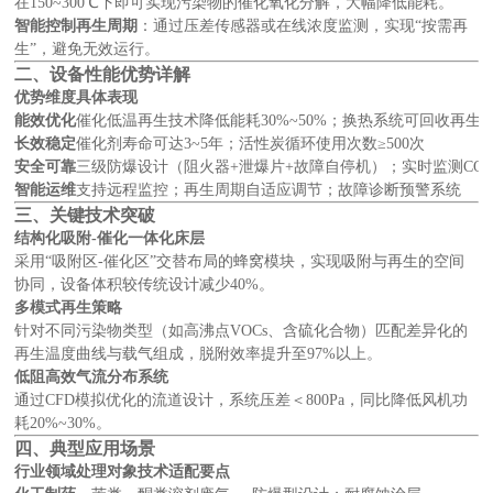
在150~300℃下即可实现污染物的催化氧化分解，大幅降低能耗。
智能控制再生周期
：通过压差传感器或在线浓度监测，实现“按需再
生”，避免无效运行。
二、设备性能优势详解
优势维度
具体表现
能效优化
催化低温再生技术降低能耗30%~50%；换热系统可回收再生
长效稳定
催化剂寿命可达3~5年；活性炭循环使用次数≥500次
安全可靠
三级防爆设计（阻火器+泄爆片+故障自停机）；实时监测CO、
智能运维
支持远程监控；再生周期自适应调节；故障诊断预警系统
三、关键技术突破
结构化吸附-催化一体化床层
采用“吸附区-催化区”交替布局的蜂窝模块，实现吸附与再生的空间
协同，设备体积较传统设计减少40%。
多模式再生策略
针对不同污染物类型（如高沸点VOCs、含硫化合物）匹配差异化的
再生温度曲线与载气组成，脱附效率提升至97%以上。
低阻高效气流分布系统
通过CFD模拟优化的流道设计，系统压差＜800Pa，同比降低风机功
耗20%~30%。
四、典型应用场景
行业领域
处理对象
技术适配要点