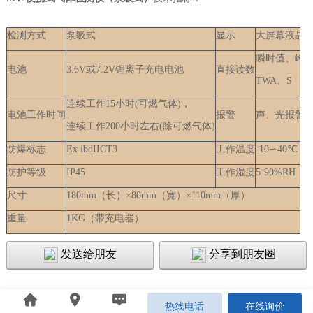
检测方式
泵吸式
显示
大屏幕液晶
瞬时值、峰
电池
3.6V或7.2V锂离子充电电池
直接读数
TWA、S
连续工作15小时(可燃气体)，
电池工作时间
报警
声、光报警
连续工作200小时左右(除可燃气体)
防爆标志
Ex ibdIICT3
工作温度
-10∽40℃
防护等级
IP45
工作湿度
5-90%RH
尺寸
180mm（长）×80mm（宽）×110mm（厚）
重量
1KG（带充电器）
发送给朋友
分享到朋友圈
热线电话
在线询价