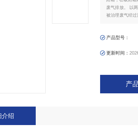
废气排放。 以
被治理废气经过
吸附器A达到一
中被吸附的有机
产品型号：
更新时间：
202
产
细介绍