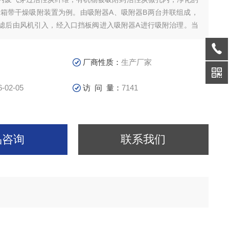
两箱带干燥吸附装置为例。由吸附器A、吸附器B两台并联组成，
滤后由风机引入，经入口挡板阀进入吸附器A进行吸附治理。当
定时间后，引入蒸汽进行脱附，同时吸附器B开始吸附。吸附器A
物质经蒸汽脱附后
厂商性质：
生产厂家
6-02-05
访 问 量：
7141
品咨询
联系我们