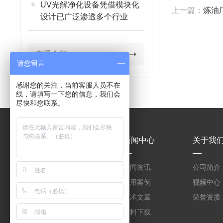
UV光解净化设备凭借模块化
上一篇：
炼油
设计已广泛渗透多个行业
查看全部
请您留言
感谢您的关注，当前客服人员不在
线，请填写一下您的信息，我们会
尽快和您联系。
产品中心
新闻中心
关于我
WNQ-FC全自动紫外光
新闻资讯
公司简介
废气净化设备
WNQ-FC紫外光废气净
应用案例
视频中心
化设备定制销售
WNQ-FC供应紫外光废
技术文章
荣誉资质
气净化设备
一体式再生活性炭净化
资料下载