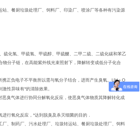
运站、餐厨垃圾处理厂、饲料厂、印染厂、喷涂厂等各种有污染源
胺、硫化氢、甲硫氢、甲硫醇、甲硫醚、二甲二硫、二硫化碳和苯乙
化合物分子链，在高能紫外线光束照射下，降解转变成低分子化合
所携正负电子不平衡所以需与氧分子结合，进而产生臭氧。UV＋O
其它刺激性异味有*的清除效果。
对恶臭气体进行协同分解氧化反应，使恶臭气体物质其降解转化成
氧进行氧化反应，*达到脱臭及杀灭细菌的目的．
工厂、制药厂、污水处理厂、垃圾转运站、餐厨垃圾处理厂、饲料