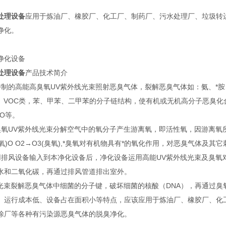
处理设备
应用于炼油厂、橡胶厂、化工厂、制药厂、污水处理厂、垃圾转
净化。
净化设备
处理设备
产品技术简介
特制的高能高臭氧UV紫外线光束照射恶臭气体，裂解恶臭气体如：氨、*
S、VOC类，苯、甲苯、二甲苯的分子链结构，使有机或无机高分子恶臭
2O等。
臭氧UV紫外线光束分解空气中的氧分子产生游离氧，即活性氧，因游离氧
活性氧)O O2→O3(臭氧),*臭氧对有机物具有*的氧化作用，对恶臭气体及
用排风设备输入到本净化设备后，净化设备运用高能UV紫外线光束及臭氧
水和二氧化碳，再通过排风管道排出室外。
V光束裂解恶臭气体中细菌的分子键，破坏细菌的核酸（DNA），再通过臭
、运行成本低、设备占在面积小等特点，应该应用于炼油厂、橡胶厂、化
涂厂等各种有污染源恶臭气体的脱臭净化。