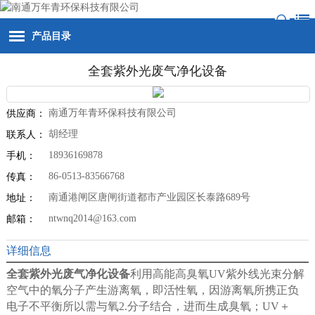
产品目录
全套紫外光废气净化设备
南通万年青环保科技有限公司
供应商：
胡经理
联系人：
18936169878
手机：
86-0513-83566768
传真：
南通港闸区唐闸街道都市产业园区长泰路689号
地址：
ntwnq2014@163.com
邮箱：
详细信息
全套紫外光废气净化设备
利用高能高臭氧UV紫外线光束分解
空气中的氧分子产生游离氧，即活性氧，因游离氧所携正负
电子不平衡所以需与氧2.分子结合，进而生成臭氧；UV＋