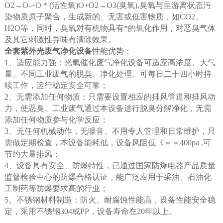
O2→O-+O＊(活性氧)O+O2→O3(臭氧),臭氧与呈游离状态污
染物质原子聚合，生成新的、无害或低害物质，如CO2、
H2O等，同时，臭氧对有机物具有*的氧化作用，对恶臭气体
及其它刺激性异味有清除效果。
全套紫外光废气净化设备
性能优势：
1、适应能力强：光氧催化废气净化设备可适应高浓度、大气
量、不同工业废气的脱臭、净化处理。可每日二十四小时持
续工作，运行稳定安全可靠；
2、无需添加任何物质：只需要设置相应的排风管道和排风动
力，使恶臭、工业废气通过本设备进行脱臭分解净化，无需
添加任何物质参与化学反应；
3、无任何机械动作，无噪音、不用专人管理和日常维护，只
需做定期检查，本设备能耗低，设备风阻低《＝＝400pa ,可
节约大量排风；
4、设备具有安全、防爆特性，已通过国家防爆电器产品质量
监督检验中心的防爆合格认证，能广泛应用于采油、石油化
工制药等防爆要求高的行业；
5、不锈钢材料制造：防火、耐腐蚀性能高，设备性能安全稳
定，采用不锈钢304或PP，设备寿命在20年以上。