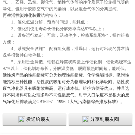
气、、乙烃、乙烷、裂化气、惰性气体等的净化及原子设施排气等的
净化。也用于脱除空气中的污染物，以及混合气体的分离提纯。
再生活性炭净化装置
结构特点：
1、催化低温分解，预热时间短，能耗低；
2、催化剂使用寿命长催化分解效率高达97%以上；
3、设备运行稳定，可靠，活动件少，检修系统配备*，操作维修
方便；
4、系统安全设施*，配有阻火器，泄爆口，运行时出现的异常情
况将报警并自动停机；
5、采用贵金属钯、铂载在蜂窝状陶瓷上作催化剂，催化燃烧率达
97%以上，催化剂寿命长，分解温度低，脱附预热时间短，能耗低。
活性炭产品的性能指标可分为物理性能指标、化学性能指标、吸附性
能指标三种性能．活性炭的吸附可分为物理吸附和化学吸附。活性炭
废气净化器具有吸附效率高、运行成本低、维护方便等优点。并且选
择不同填料可以处理多种不同性质废气。对于入口浓度不是很大的废
气净化后排放满足GB16297—1996《大气污染物综合排放标准》。
发送给朋友
分享到朋友圈