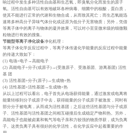
响过程中发生多种活性自由基和生态氧，即臭氧分化而发生的原子
氧。活性自由基可以有效地破坏各种病毒、细菌中的核酸，蛋白质，
使其不能进行正常的代谢和生物合成，从而致其死亡；而生态氧能迅
速将多种高分子异味气体分化或还原为低分子无害物质；另外，凭借
等离子体中的离子与物体的凝并效果，可以对小至亚微米级的细微颗
粒物进行有效的搜集。
节能型等离子净化设备
净化机理：
等离子体化学反应过程中，等离子体传递化学能量的反应过程中能量
的传递大致如下：
(1) 电场+电子→高能电子
(2) 高能电子+分子(或原子)→(受激原子、受激基团、游离基团) 活性
基 团
(3) 活性基团+分子(原子)→生成物+热
(4) 活性基团+活性基团→生成物+热
从以上过程可以看出，电子首先从电场获得能量，通过激发或电离将
能量转移到分子或原子中去，获得能量的分子或原子被激发，同时有
部分分子被电离，从而成为活性基团；之后这些活性基团与分子或原
子、活性基团与活性基团之间相互碰撞后生成稳定产物和热。另外，
高能电子也能被卤素和氧气等电子亲和力较强的物质俘获，成为负离
子。这类负离子具有很好的化学活性，在化学反应中起着重要的作
用。