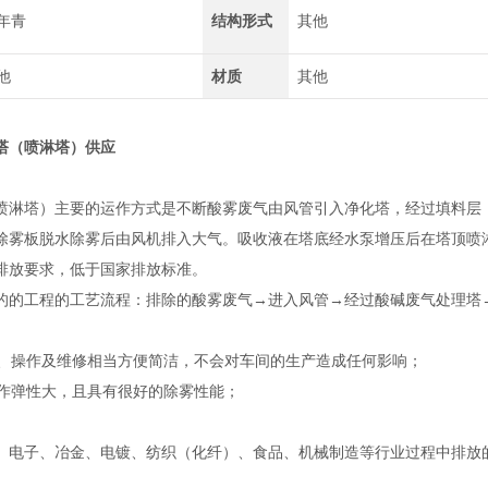
年青
结构形式
其他
他
材质
其他
塔（喷淋塔）供应
喷淋塔）主要的运作方式是不断酸雾废气由风管引入净化塔，经过填料层
除雾板脱水除雾后由风机排入大气。吸收液在塔底经水泵增压后在塔顶喷淋
排放要求，低于国家排放标准。
的的工程的工艺流程：排除的酸雾废气→进入风管→经过酸碱废气处理塔
管理、操作及维修相当方便简洁，不会对车间的生产造成任何影响；
操作弹性大，且具有很好的除雾性能；
、电子、冶金、电镀、纺织（化纤）、食品、机械制造等行业过程中排放