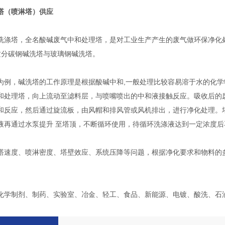
塔（喷淋塔）供应
洗涤塔，全名酸碱废气中和处理塔，是对工业生产产生的废气做环保净化
质分碳钢碱洗塔与玻璃钢碱洗塔。
为例，碱洗塔的工作原理是根据酸碱中和,一般处理比较容易溶于水的化学
和处理塔，向上流动至滤料层，与喷嘴喷出的中和液接触反应。吸收后的
和反应，然后通过旋流板，由风帽和排风管或风机排出，进行净化处理。
液再通过水泵提升 至塔顶，不断循环使用，待循环洗涤液达到一定浓度后
塔速度、喷淋密度、塔壁效应、系统压降等问题，根据净化要求和物料的
化学制剂、制药、实验室、冶金、轻工、食品、新能源、电镀、酸洗、石