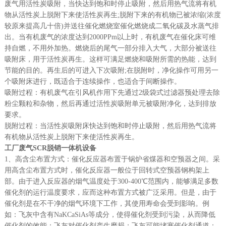
废气用活性炭吸附，当快达到饱和时停止吸附，然后用热气流将有机
物从活性炭上脱附下来使活性炭再生;脱附下来的有机物已被浓缩(浓度
较原来提高几十倍)并送往催化燃烧室催化燃烧成二氧化碳及水蒸气排
出。当有机废气的浓度达到2000PPm以上时，有机废气在催化床可维
持自燃，不用外加热。燃烧后的尾气一部分排入大气，大部分被送往
吸附床，用于活性炭再生。这样可满足燃烧和吸附所需的热能，达到
节能的目的。再生后的可进入下次吸附;在脱附时，净化操作可用另一
个吸附床进行，既适合于连续操作，也适合于间断操作。
吸附过程：有机废气在引风机作用下先通过2级袋式过滤器预处理去除
粉尘颗粒和杂物，然后再通过活性炭吸附单元被吸附净化，达到排放
要求。
脱附过程：当活性炭吸附床快达到饱和时停止吸附，然后用热气流将
有机物从活性炭上脱附下来使活性炭再生。
工厂废气SCR脱销一体机设备
1、高含尘布置方式：催化反应器布置于锅炉省煤器和空预器之间。采
用高含尘布置方式时，催化反应器一般位于回转式空预器钢构架上
部。由于进入反应器的烟气温度处于300-400℃范围内，能够满足多数
催化剂的运行温度要求，应而这种布置方式被广泛采用。但是，由于
催化剂是在不干净的烟气环境下工作，其使用寿命会受到影响。例
如：飞灰中含有NaKCaSiAs等成分，使得催化剂受到污染，从而降低
催化剂的效能；飞灰对催化剂产生磨损；飞灰可能堵塞催化剂通道；