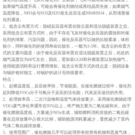
如果烟气温度升高，可能会将催化剂烧结或再结晶而失效；如果烟气
温度降低，NH3会与SO3及H2O发生反应生成NH4HSO4，从而堵塞催
化剂通道。
2、低含尘布置方式：脱硝反应器布置在除尘器和湿法脱硫装置之后。
采用低含尘布置方式时，由于不存在飞灰对催化反应器的腐蚀和对催
化剂的堵塞、污染问题，因此，催化反应器可以做的比较紧凑，体积
较小，同时催化剂的使用寿命比较长，一般为3-5年。低含尘的布置方
式的主要问题是：由于催化反应器布置在湿法脱硫装置之后，此处的
烟气温度仅为60℃左右，因此，需加装GGH和补燃装置以加热烟气，
使得能源消耗和运行费用增加。低含尘布置方式的优点是：脱硝设备
与锅炉相对独立，对锅炉的设计无特殊要求。
特点：
1、起燃温度低，反应效率快，节省能源。在催化燃烧过程中，催化剂
起到降低VOCs分子与氧分子反应的活化能，代表反应途径的作用。
2、处理效率高，二次污染物和温室气体排放量少。采用催化燃烧处理
VOCs废气净化率通常在95%以上，终产物主要为二氧化碳和水。由于
催化燃烧温度低，大量减少NOx生成，辅助燃料消耗排放的二氧化碳
量在总排放量中占很大比例，辅助能源消耗量减少，显然减少了室内
气体二氧化碳排放量。
3、使用范围广，催化燃烧几乎可以处理所有烃类有机物和恶臭气体，