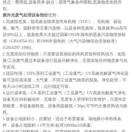
优点：费用低,设备简单.缺点：易受气象条件限制,恶臭物质依然存
在。
紫外光废气处理设备报价
优势：
1.高效除恶臭：能高效去除挥发性有机物（VOC）、无机物、硫化
氢、氨气、硫醇类等主要污染物，以及各种恶臭味，脱臭效率zui高可
达99%以上，脱臭效果大大超过国家1993年颁布的恶臭污染物排放标
准（GB14554-93）和1996年颁布的《大气污染物综合排放标准》
(GB16297-1996)。
2.无需添加任何物质：只需要设置相应的排风管道和排风动力，使恶
臭/工业废气通过本设备进行脱臭分解净化，无需添加任何物质参与化
学反应。
3.适应性强：THY-系列工业废气（工业废气）UV高效光解废气净化设
备可适应高浓度，大气量，不同工业废气物质的脱臭、净化处理，可
每天24小时连续工作，运行稳定可靠。
4.运行成本低：GY-系列工业废气（工业废气）UV高效光解废气净化
设备无任何机械动作，无噪音，无需专人管理和日常维护，只需作定
期检查，本设备能耗低，设备风阻极低＜50pa,可节约大量排风动力能
耗。
5.设备占地面积小，自重轻：适合于布置紧凑、场地狭小等特殊条
件，设备占地面积＜1平方米/处理10000m3/h风量。
6.优质进口材料制造：防火、防腐蚀性能高，设备性能安全稳定，采