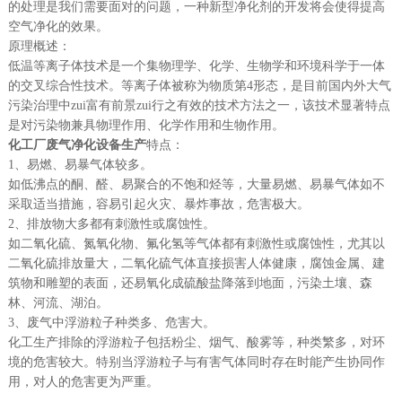
的处理是我们需要面对的问题，一种新型净化剂的开发将会使得提高
空气净化的效果。
原理概述：
低温等离子体技术是一个集物理学、化学、生物学和环境科学于一体
的交叉综合性技术。等离子体被称为物质第4形态，是目前国内外大气
污染治理中zui富有前景zui行之有效的技术方法之一，该技术显著特点
是对污染物兼具物理作用、化学作用和生物作用。
化工厂废气净化设备生产
特点：
1、易燃、易暴气体较多。
如低沸点的酮、醛、易聚合的不饱和烃等，大量易燃、易暴气体如不
采取适当措施，容易引起火灾、暴炸事故，危害极大。
2、排放物大多都有刺激性或腐蚀性。
如二氧化硫、氮氧化物、氟化氢等气体都有刺激性或腐蚀性，尤其以
二氧化硫排放量大，二氧化硫气体直接损害人体健康，腐蚀金属、建
筑物和雕塑的表面，还易氧化成硫酸盐降落到地面，污染土壤、森
林、河流、湖泊。
3、废气中浮游粒子种类多、危害大。
化工生产排除的浮游粒子包括粉尘、烟气、酸雾等，种类繁多，对环
境的危害较大。特别当浮游粒子与有害气体同时存在时能产生协同作
用，对人的危害更为严重。