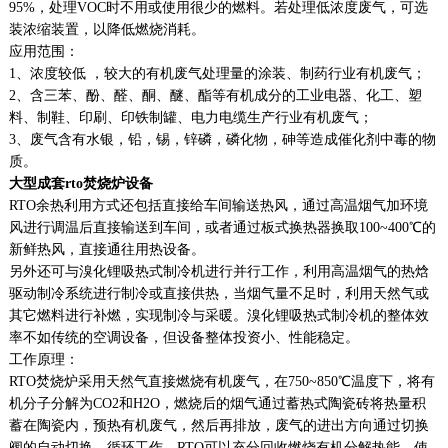
95%，处理VOC时不用或使用很少的燃料。若处理低浓度废气，可选
装浓缩装置，以降低燃烧消耗。
应用范围：
1、浓度较低 ，较大的有机废气处理量的涂装、制药行业有机废气；
2、含三苯、酚、醛、酮、醚、酯等有机成分的工业电器、化工、塑
料、制鞋、印刷、印铁制罐、电力电缆生产行业有机废气；
3、废气含有水银，铅，锡，锌磷，磷化物，砷等造成催化剂中毒的物
质。
大型成套rto焚烧炉设备
RTO余热利用方式还包括直接给车间输送热风，通过高温烟气加环境
风进行调温后直接输送到车间，或者通过板式换热器换取100~400℃的
新鲜热风，直接通往用热设备。
另外还可与溴化锂吸热式制冷机进行并行工作，利用高温烟气的热焓
驱动制冷系统进行制冷或直接供热，当烟气量不足时，利用天然气或
其它燃料进行补燃，实现制冷与采暖。溴化锂吸热式制冷机的整体效
率不如传统的空调设备，但设备整体投资小、性能稳定。
工作原理：
RTO焚烧炉采用天然气直接燃烧有机废气，在750~850℃温度下，将有
机分子分解为CO2和H2O，燃烧后的烟气通过蓄热式陶瓷砖将热量积
蓄在陶瓷内，预热有机废气，然后再排放，废气的进出方向通过切换
阀的自动切换，循环工作，RTO可以充分回收燃烧有机分解热能，使