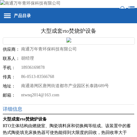
产品目录
大型成套rto焚烧炉设备
南通万年青环保科技有限公司
供应商：
胡经理
联系人：
18936169878
手机：
86-0513-83566768
传真：
南通港闸区唐闸街道都市产业园区长泰路689号
地址：
ntwnq2014@163.com
邮箱：
详细信息
大型成套rto焚烧炉设备
RTO主体结构由燃烧室、陶瓷填料床和切换阀等组成。该装置中的蓄
热式陶瓷填充床换热器可使热能得到大限度的回收，热回收率大于