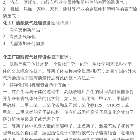
2) 汽车、摩托车、自行车行业金属件和塑料件的表面涂装废气；
3) 机械、船舶、家电、家具、建材等行业的金属件和塑料件的表面涂
装废气；
化工厂硫酸废气处理设备
性能特点：
1、高科技创新产品：“
2、高效废气净化
3、无需添加任何物质
化工厂硫酸废气处理设备
原理概述：
1、低温等离子体技术是一个集物理学、化学、生物学和环境科学于一
体的交叉综合性技术。等离子体被称为物质第4形态，是目前国内外大
气污染治理中富有前景行之有效的技术方法之一
2、其净化作用机理包含两个方面：
一、在产生等离子体的过程中，高频放电所产生的瞬间高能量能够打
开某些有害气体分子的化学能，如：氨、硫化氢、甲硫氢、甲硫醇、
甲硫醚、二甲二硫、二硫化碳和苯乙烯，硫化物H2S、VOC类，苯、
甲苯、二甲苯类的分子链结构，使有机或无机高分子恶臭化合物分子
链分解为单质原子或无害分子。
二、等离子体中包含大量的高能电子、正负离子、激发态粒子和具有
强氧化性的自由基，这些活性粒子和部分废气分子碰撞结合，在电场
作用下，废气分子处于激发态，当废气分子获得的能量大于其分子键