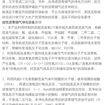
准，又不形成二次污染。另外，在考虑沥青烟气的净化方法时，应注
意到在改性沥青搅拌罐处产生的沥青烟气还含有粉尘。
能满足不断提升的国家环保标准，平台与落地安装均可。系统采取模
块化设计便于扩大生产所需增加的容量，适应不同的安装要求。
改性沥青烟气净化设备
原理
1、本产品利用特制的高能高臭氧UV紫外线光束照射恶臭气体，裂解
恶臭气体如：氨、硫化氢、甲硫氢、甲硫醇、甲硫醚、二甲二硫、二
硫化碳和苯乙烯，硫化物H2S、VOC类，苯、甲苯、二甲苯的分子链
结构，使有机或无机高分子恶臭化合物分子链，在高能紫外线光束照
射下，降解转变成低分子化合物，如CO2、H2O等。
2、利用高能高臭氧UV紫外线光束分解空气中的氧分子产生游离氧，
即活性氧，因游离氧所携正负电子不平衡所以需与氧分子结合，进而
产生臭氧。UV＋O2→O- O＊(活性氧)O O2→O3(臭氧),*臭氧对有机物
具有*的氧化作用，对恶臭气体及其它刺激性异味有*的清除效果。
3、利用高能UV光束裂解恶臭气体中细菌的分子键，破坏细菌的核酸
（DNA），再通过臭氧进行氧化反应，*达到脱臭及杀灭细菌的目的．
沥青烟气主要是以0．1～1．0um的焦油细雾粒的形态存在，其净化治
理就是尽可能多地捕捉这些微小的颗粒，使烟气的排放满足相关标
准，不形成二次污染。本净化系统处理后的沥青烟气排放可达到《大
气污染物排放标准GB 16297—1996》的要求。