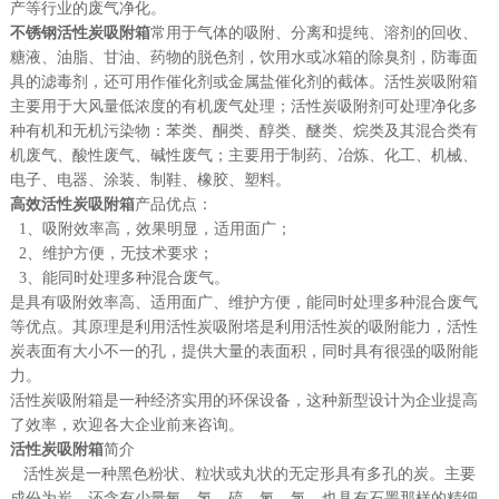
产等行业的废气净化。
不锈钢活性炭吸附箱
常用于气体的吸附、分离和提纯、溶剂的回收、
糖液、油脂、甘油、药物的脱色剂，饮用水或冰箱的除臭剂，防毒面
具的滤毒剂，还可用作催化剂或金属盐催化剂的截体。活性炭吸附箱
主要用于大风量低浓度的有机废气处理；活性炭吸附剂可处理净化多
种有机和无机污染物：苯类、酮类、醇类、醚类、烷类及其混合类有
机废气、酸性废气、碱性废气；主要用于制药、冶炼、化工、机械、
电子、电器、涂装、制鞋、橡胶、塑料。
高效活性炭吸附箱
产品优点：
1、吸附效率高，效果明显，适用面广；
2、维护方便，无技术要求；
3、能同时处理多种混合废气。
是具有吸附效率高、适用面广、维护方便，能同时处理多种混合废气
等优点。其原理是利用活性炭吸附塔是利用活性炭的吸附能力，活性
炭表面有大小不一的孔，提供大量的表面积，同时具有很强的吸附能
力。
活性炭吸附箱是一种经济实用的环保设备，这种新型设计为企业提高
了效率，欢迎各大企业前来咨询。
活性炭吸附箱
简介
活性炭是一种黑色粉状、粒状或丸状的无定形具有多孔的炭。主要
成份为炭，还含有少量氧、氢、硫、氮、氯。也具有石墨那样的精细