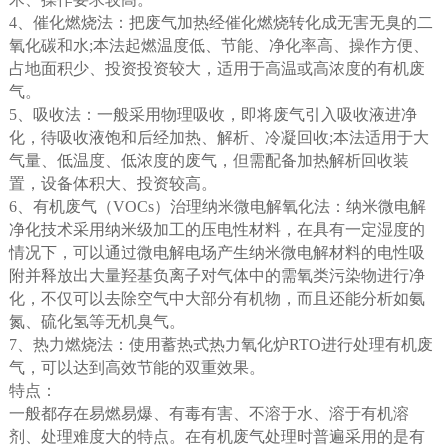
4、催化燃烧法：把废气加热经催化燃烧转化成无害无臭的二
氧化碳和水;本法起燃温度低、节能、净化率高、操作方便、
占地面积少、投资投资较大，适用于高温或高浓度的有机废
气。
5、吸收法：一般采用物理吸收，即将废气引入吸收液进净
化，待吸收液饱和后经加热、解析、冷凝回收;本法适用于大
气量、低温度、低浓度的废气，但需配备加热解析回收装
置，设备体积大、投资较高。
6、有机废气（VOCs）治理纳米微电解氧化法：纳米微电解
净化技术采用纳米级加工的压电性材料，在具有一定湿度的
情况下，可以通过微电解电场产生纳米微电解材料的电性吸
附并释放出大量羟基负离子对气体中的需氧类污染物进行净
化，不仅可以去除空气中大部分有机物，而且还能分析如氨
氮、硫化氢等无机臭气。
7、热力燃烧法：使用蓄热式热力氧化炉RTO进行处理有机废
气，可以达到高效节能的双重效果。
特点：
一般都存在易燃易爆、有毒有害、不溶于水、溶于有机溶
剂、处理难度大的特点。在有机废气处理时普遍采用的是有