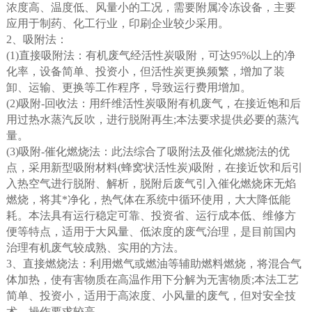
浓度高、温度低、风量小的工况，需要附属冷冻设备，主要
应用于制药、化工行业，印刷企业较少采用。
2、吸附法：
(1)直接吸附法：有机废气经活性炭吸附，可达95%以上的净
化率，设备简单、投资小，但活性炭更换频繁，增加了装
卸、运输、更换等工作程序，导致运行费用增加。
(2)吸附-回收法：用纤维活性炭吸附有机废气，在接近饱和后
用过热水蒸汽反吹，进行脱附再生;本法要求提供必要的蒸汽
量。
(3)吸附-催化燃烧法：此法综合了吸附法及催化燃烧法的优
点，采用新型吸附材料(蜂窝状活性炭)吸附，在接近饮和后引
入热空气进行脱附、解析，脱附后废气引入催化燃烧床无焰
燃烧，将其*净化，热气体在系统中循环使用，大大降低能
耗。本法具有运行稳定可靠、投资省、运行成本低、维修方
便等特点，适用于大风量、低浓度的废气治理，是目前国内
治理有机废气较成熟、实用的方法。
3、直接燃烧法：利用燃气或燃油等辅助燃料燃烧，将混合气
体加热，使有害物质在高温作用下分解为无害物质;本法工艺
简单、投资小，适用于高浓度、小风量的废气，但对安全技
术、操作要求较高。