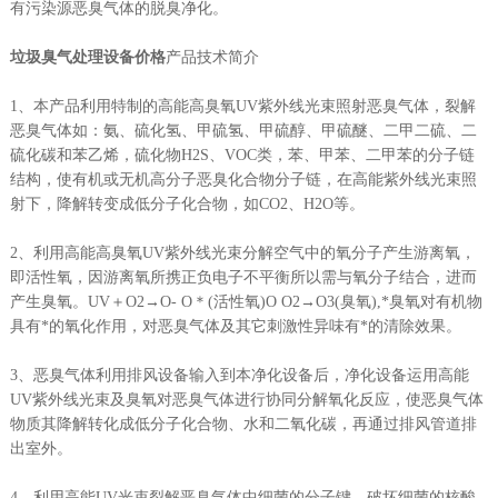
有污染源恶臭气体的脱臭净化。
垃圾臭气处理设备价格
产品技术简介
1、本产品利用特制的高能高臭氧UV紫外线光束照射恶臭气体，裂解
恶臭气体如：氨、硫化氢、甲硫氢、甲硫醇、甲硫醚、二甲二硫、二
硫化碳和苯乙烯，硫化物H2S、VOC类，苯、甲苯、二甲苯的分子链
结构，使有机或无机高分子恶臭化合物分子链，在高能紫外线光束照
射下，降解转变成低分子化合物，如CO2、H2O等。
2、利用高能高臭氧UV紫外线光束分解空气中的氧分子产生游离氧，
即活性氧，因游离氧所携正负电子不平衡所以需与氧分子结合，进而
产生臭氧。UV＋O2→O- O＊(活性氧)O O2→O3(臭氧),*臭氧对有机物
具有*的氧化作用，对恶臭气体及其它刺激性异味有*的清除效果。
3、恶臭气体利用排风设备输入到本净化设备后，净化设备运用高能
UV紫外线光束及臭氧对恶臭气体进行协同分解氧化反应，使恶臭气体
物质其降解转化成低分子化合物、水和二氧化碳，再通过排风管道排
出室外。
4、利用高能UV光束裂解恶臭气体中细菌的分子键，破坏细菌的核酸