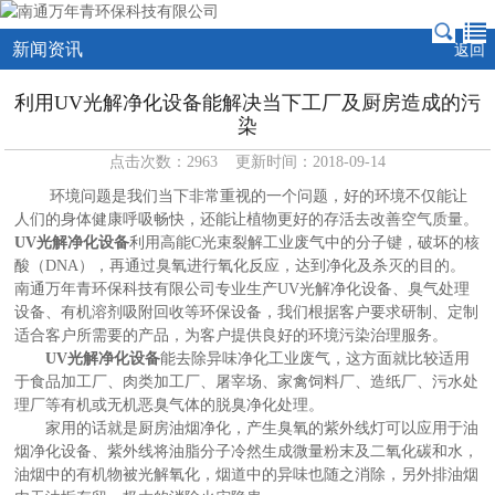
新闻资讯
返回
利用UV光解净化设备能解决当下工厂及厨房造成的污
染
点击次数：2963 更新时间：2018-09-14
环境问题是我们当下非常重视的一个问题，好的环境不仅能让
人们的身体健康呼吸畅快，还能让植物更好的存活去改善空气质量。
UV光解净化设备
利用高能C光束裂解工业废气中的分子键，破坏的核
酸（DNA），再通过臭氧进行氧化反应，达到净化及杀灭的目的。
南通万年青环保科技有限公司专业生产UV光解净化设备、臭气处理
设备、有机溶剂吸附回收等环保设备，我们根据客户要求研制、定制
适合客户所需要的产品，为客户提供良好的环境污染治理服务。
UV光解净化设备
能去除异味净化工业废气，这方面就比较适用
于食品加工厂、肉类加工厂、屠宰场、家禽饲料厂、造纸厂、污水处
理厂等有机或无机恶臭气体的脱臭净化处理。
家用的话就是厨房油烟净化，产生臭氧的紫外线灯可以应用于油
烟净化设备、紫外线将油脂分子冷然生成微量粉末及二氧化碳和水，
油烟中的有机物被光解氧化，烟道中的异味也随之消除，另外排油烟