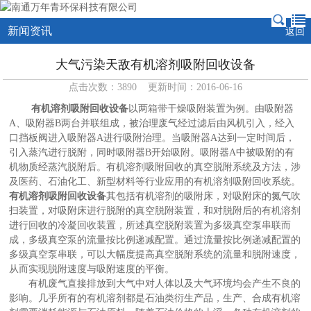
新闻资讯
返回
大气污染天敌有机溶剂吸附回收设备
点击次数：3890 更新时间：2016-06-16
有机溶剂吸附回收设备
以两箱带干燥吸附装置为例。由吸附器
A、吸附器B两台并联组成，被治理废气经过滤后由风机引入，经入
口挡板阀进入吸附器A进行吸附治理。当吸附器A达到一定时间后，
引入蒸汽进行脱附，同时吸附器B开始吸附。吸附器A中被吸附的有
机物质经蒸汽脱附后。有机溶剂吸附回收的真空脱附系统及方法，涉
及医药、石油化工、新型材料等行业应用的有机溶剂吸附回收系统。
有机溶剂吸附回收设备
其包括有机溶剂的吸附床，对吸附床的氮气吹
扫装置，对吸附床进行脱附的真空脱附装置，和对脱附后的有机溶剂
进行回收的冷凝回收装置，所述真空脱附装置为多级真空泵串联而
成，多级真空泵的流量按比例递减配置。通过流量按比例递减配置的
多级真空泵串联，可以大幅度提高真空脱附系统的流量和脱附速度，
从而实现脱附速度与吸附速度的平衡。
有机废气直接排放到大气中对人体以及大气环境均会产生不良的
影响。几乎所有的有机溶剂都是石油类衍生产品，生产、合成有机溶