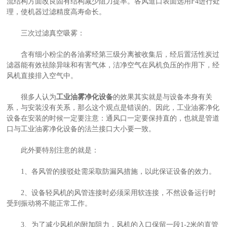
流结构方面改良固有结构减少阻力提率。各风道口表面选用F4进行处
理，使机器过滤精度高寿命长。
三次过滤真空吸雾：
含有细小粉尘的各油雾经第三级分离被收集后，经后置活性炭过
滤器能有效祛除异味和有害气体，洁净空气在风机负压的作用下，经
风机直接排入空气中。
很多人认为
工业油雾净化设备
的效果其实就是与设备本身有关
系，与安装没有关系，那么这个观点是错误的。因此，工业油雾净化
设备在安装的时候一定要注意：通风口一定要保持直的，也就是管道
口与工业油雾净化设备的法兰接口大小要一致。
此外要特别注意的就是：
1、各风管的接驳处需采取防漏风措施，以此保证设备的效力。
2、设备轻风机的风管连接时必须采用软连接，不然设备运行时
受到振动将不能正常工作。
3、为了减少风机的附加阻力，风机的入口保留一段1-2米的直管