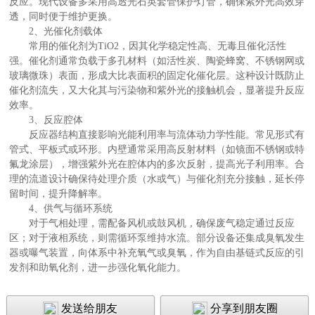
反应。现代设备多采用高透光石英套管保护灯管，确保紫外光高效穿
透，同时便于维护更换。
2、光催化剂载体
常用的催化剂为TiO2，因其化学稳定性高、无毒且催化活性
强。催化剂通常负载于多孔材料（如活性炭、陶瓷蜂窝、不锈钢网或
玻璃微珠）表面，形成大比表面积的固定化催化层。这种设计既防止
催化剂流失，又大化其与污染物和紫外光的接触机会，显著提升反应
效率。
3、反应腔体
反应器结构直接影响光能利用率与流体动力学性能。常见形式有
管式、平板式或环形。内壁通常采用高反射材料（如镜面不锈钢或特
氟龙涂层），增强紫外光在腔体内的多次反射，提高光子利用率。合
理的流道设计确保待处理介质（水或气）与催化剂充分接触，延长停
留时间，提升降解率。
4、供气与循环系统
对于气相处理，需配备风机或鼓风机，确保废气稳定通过反应
区；对于液相系统，则需循环泵维持水流。部分设备还集成臭氧发生
器或曝气装置，向体系中补充氧气或臭氧，作为自由基链式反应的引
发剂和助氧化剂，进一步强化氧化能力。
发送给朋友
分享到朋友圈